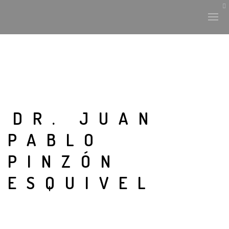
HISTORIA Y CULTURA
INTERVENCIONES
DR. JUAN
PABLO
LABORATORIO
PINZÓN
PLANTAE Y FAUNA
ESQUIVEL
FICHAS
LAND-ESCAPE