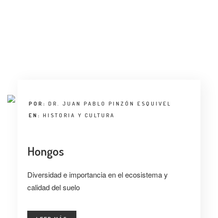
ENTREVISTA
TENDENCIAS
LA FOTO
EVENTOS
POR:
DR. JUAN PABLO PINZÓN ESQUIVEL
EN:
HISTORIA Y CULTURA
Hongos
LANDUUM
Diversidad e importancia en el ecosistema y
COLABORADORES
calidad del suelo
CONSEJO HONORÍFICO