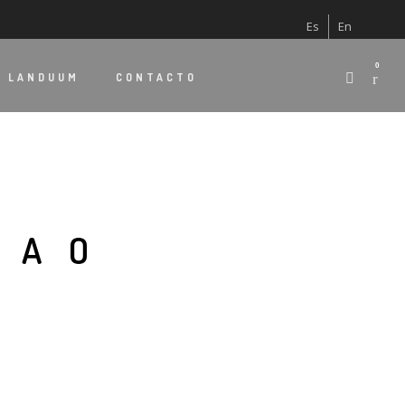
Es
En
0
E
LANDUUM
CONTACTO
BAO