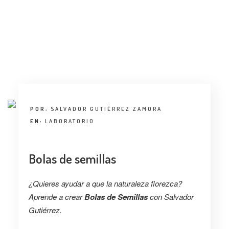
ENTREVISTA
TENDENCIAS
LA FOTO
EVENTOS
POR:
SALVADOR GUTIÉRREZ ZAMORA
EN:
LABORATORIO
Bolas de semillas
LANDUUM
¿Quieres ayudar a que la naturaleza florezca?
COLABORADORES
Aprende a crear
Bolas de Semillas
con Salvador
Gutiérrez.
CONSEJO HONORÍFICO