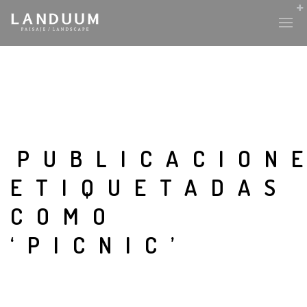
PUBLICACION
ETIQUETADAS
COMO
‘PICNIC’