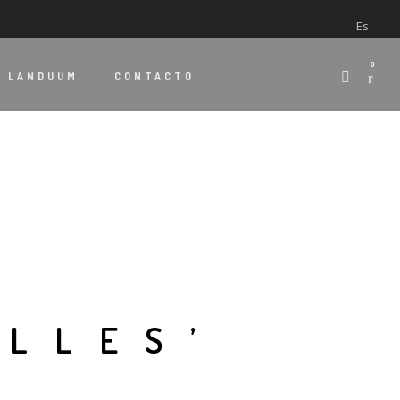
Es
0
E
LANDUUM
CONTACTO
ALLES’