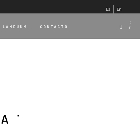
Es
En
0
E
LANDUUM
CONTACTO
A’