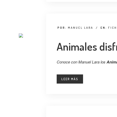
POR:
MANUEL LARA
/
EN:
FIC
Animales disf
Conoce con Manuel Lara los
Anima
LEER MÁS