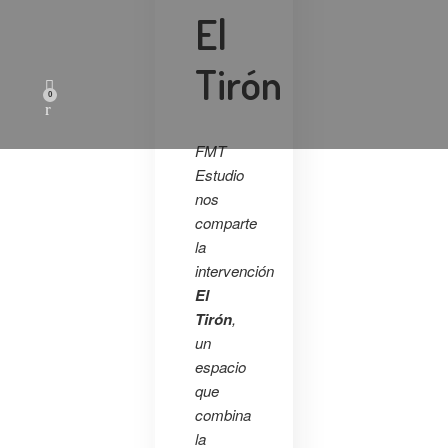
El
Tirón
0
FMT
Estudio
nos
comparte
la
intervención
El
Tirón
,
un
espacio
que
combina
la