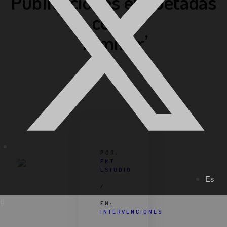
Publicaciones etiquetadas
como
‘familiar’
POR:
FMT
ESTUDIO
Es
/
EN:
INTERVENCIONES