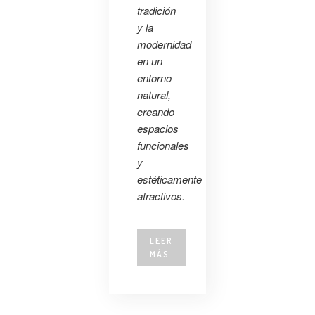
tradición
y la
modernidad
en un
entorno
natural,
creando
espacios
funcionales
y
estéticamente
atractivos.
LEER
MÁS