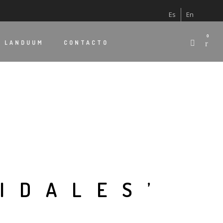
Es
En
0
E
LANDUUM
CONTACTO
IDALES’