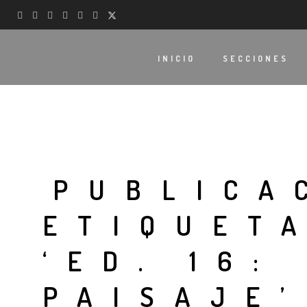
INICIO
SECCIONES
PUBLICA
ETIQUET
‘ED. 16:
PAISAJE’