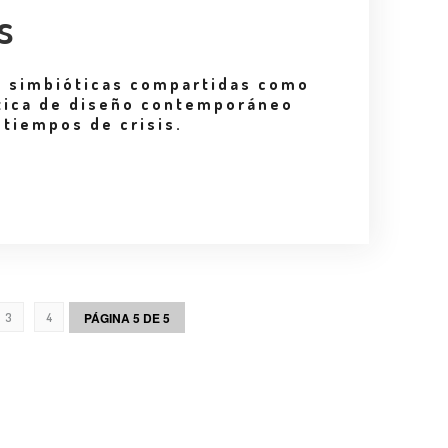
s
y simbióticas compartidas como
tica de diseño contemporáneo
 tiempos de crisis.
PÁGINA 5 DE 5
3
4