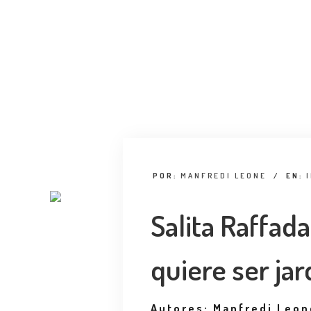
POR:
MANFREDI LEONE
/
EN:
Salita Raffada
quiere ser jar
Autores: Manfredi Leon