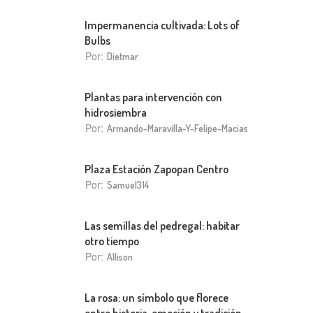
Impermanencia cultivada: Lots of
Bulbs
Por:
Dietmar
Plantas para intervención con
hidrosiembra
Por:
Armando-Maravilla-Y-Felipe-Macias
Plaza Estación Zapopan Centro
Por:
Samuel314
Las semillas del pedregal: habitar
otro tiempo
Por:
Allison
La rosa: un símbolo que florece
entre historia, emoción y tradición