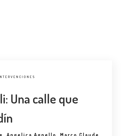
INTERVENCIONES
li: Una calle que
dín
e, Angelica Agnello, Marco Claude