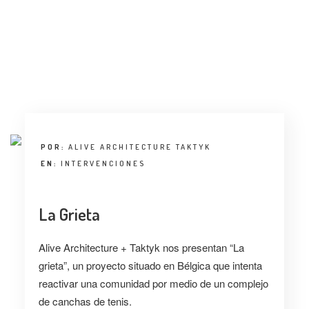
ENTREVISTA
TENDENCIAS
LA FOTO
EVENTOS
POR:
ALIVE ARCHITECTURE TAKTYK
EN:
INTERVENCIONES
La Grieta
LANDUUM
Alive Architecture + Taktyk nos presentan “La
COLABORADORES
grieta”, un proyecto situado en Bélgica que intenta
reactivar una comunidad por medio de un complejo
CONSEJO HONORÍFICO
de canchas de tenis.