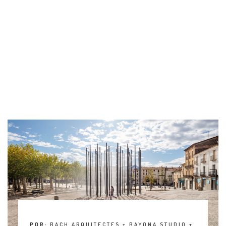
ENTREVISTA
TENDENCIAS
LA FOTO
EVENTOS
LANDUUM
COLABORADORES
CONSEJO HONORÍFICO
POR:
BACH ARQUITECTES + BAYONA STUDIO +