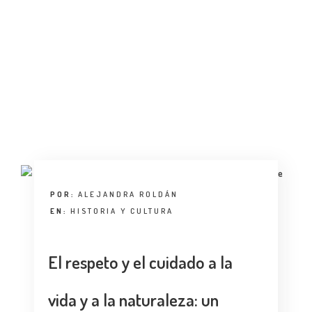
ENTREVISTA
TENDENCIAS
LA FOTO
EVENTOS
POR:
ALEJANDRA ROLDÁN
EN:
HISTORIA Y CULTURA
LANDUUM
El respeto y el cuidado a la
COLABORADORES
CONSEJO HONORÍFICO
vida y a la naturaleza: un