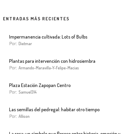
ENTRADAS MÁS RECIENTES
Impermanencia cultivada: Lots of Bulbs
Por:
Dietmar
Plantas para intervención con hidrosiembra
Por:
Armando-Maravilla-Y-Felipe-Macias
Plaza Estación Zapopan Centro
Por:
Samuel314
Las semillas del pedregal: habitar otro tiempo
Por:
Allison
La rosa: un símbolo que florece entre historia, emoción y