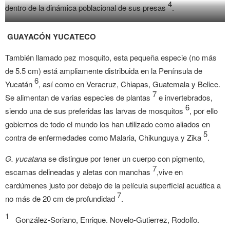
4
dentro de la dinámica poblacional de sus presas
.
GUAYACÓN YUCATECO
También llamado pez mosquito, esta pequeña especie (no más
de 5.5 cm) está ampliamente distribuida en la Península de
6
Gambusia yucatana
Yucatán
, así como en Veracruz, Chiapas, Guatemala y Belice.
Familia/Family: Poeciliidae
7
Se alimentan de varias especies de plantas
e invertebrados,
6
siendo una de sus preferidas las larvas de mosquitos
, por ello
gobiernos de todo el mundo los han utilizado como aliados en
5
contra de enfermedades como Malaria, Chikunguya y Zika
.
G. yucatana
se distingue por tener un cuerpo con pigmento,
7
escamas delineadas y aletas con manchas
,vive en
cardúmenes justo por debajo de la película superficial acuática a
7
no más de 20 cm de profundidad
.
1
González-Soriano, Enrique. Novelo-Gutierrez, Rodolfo.