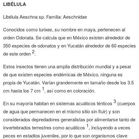
2.5, https://commons.wikimedia.org/w/index.php?curid=5966133
LIBÉLULA
Libélula Aeschna sp. Familia: Aeschnidae
Conocidos como
turixes
, su nombre en maya, pertenecen al
orden Odonata. Se calcula que en México existen alrededor de
350 especies de odonatos y en Yucatán alrededor de 60 especies
2
de este orden
.
Estos insectos tienen una amplia distribución mundial y a pesar
de que existen especies endémicas de México, ninguna es
propia de Yucatán. Varían grandemente en tamaño desde los 3.5
1
cm hasta los 7 cm
, así como en coloración.
3
En su mayoría habitan en sistemas acuáticos lénticos
(cuerpos
de agua que permanecen en el mismo sitio sin fluir) y son
considerados depredadores generalistas por alimentarse tanto de
1
invertebrados terrestres como acuáticos
, incluyendo a veces
peces en estadios juveniles, por lo que son organismos clave