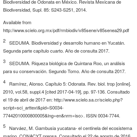
Biodiversidad de Odonata en México. Revista Mexicana de
Biodiversidad, Supl. 85: S243-S251, 2014.
Available from
http://www.scielo.org.mx/pdf/rmbiodiv/v85sene/v85senea29.pdf
2
SEDUMA. Biodiversidad y desarrollo humano en Yucatán.
Segunda parte capítulo cuarto. Año de consulta 2017.
3
SEDUMA. Riqueza biológica de Quintana Roo, un análisis
para su conservación. Segundo Tomo. Año de consulta 2017.
4
Ramírez, Alonso. Capítulo 5: Odonata. Rev. biol. trop [online].
2010, vol.58, suppl.4 [cited 2017-04-19], pp. 97-136. Consultado
el 19 de abril de 2017 en: http://www.scielo.sa.cr/scielo.php?
script=sci_arttext&pid=S0034-
77442010000800005&lng=en&nrm=iso>. ISSN 0034-7744.
5
Narváez, M. Gambusia yucatana- el centinela del ecosistema
marino. CONACYT prensa. Consultado el 22 de agosto de 2016