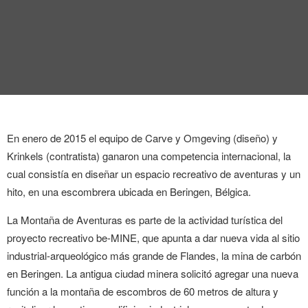
ENTREVISTA
TENDENCIAS
LA FOTO
EVENTOS
En enero de 2015 el equipo de Carve y Omgeving (diseño) y
Krinkels (contratista) ganaron una competencia internacional,
la
cual consistía en diseñar un espacio recreativo de aventuras y un
hito, en una escombrera ubicada en Beringen, Bélgica.
La Montaña de Aventuras es parte de la actividad turística del
LANDUUM
proyecto recreativo be-MINE, que apunta a dar nueva vida al sitio
industrial-arqueológico más grande de Flandes, la mina de carbón
COLABORADORES
en Beringen. La antigua ciudad minera solicitó agregar una nueva
CONSEJO HONORÍFICO
función a la montaña de escombros de 60 metros de altura y