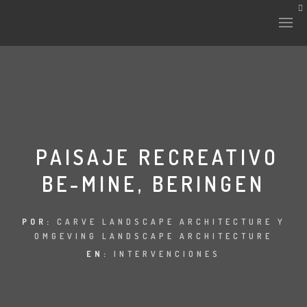
HISTORIA Y CULTURA
INTERVENCIONES
PAISAJE RECREATIVO
BE-MINE, BERINGEN
LABORATORIO
PLANTAE Y FAUNA
POR:
CARVE LANDSCAPE ARCHITECTURE Y
OMGEVING LANDSCAPE ARCHITECTURE
FICHAS
EN:
INTERVENCIONES
LAND-ESCAPE