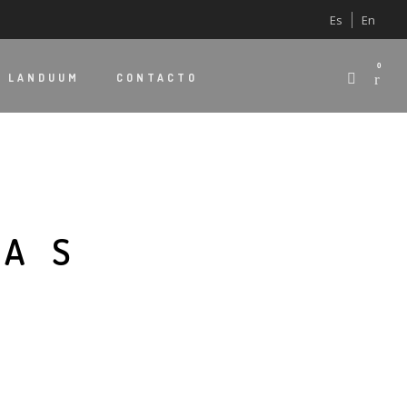
Es
En
0
E
LANDUUM
CONTACTO
ÍAS