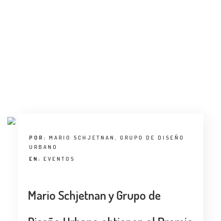
ENTREVISTA
TENDENCIAS
LA FOTO
EVENTOS
POR:
MARIO SCHJETNAN, GRUPO DE DISEÑO
URBANO
LANDUUM
EN:
EVENTOS
COLABORADORES
Mario Schjetnan y Grupo de
CONSEJO HONORÍFICO