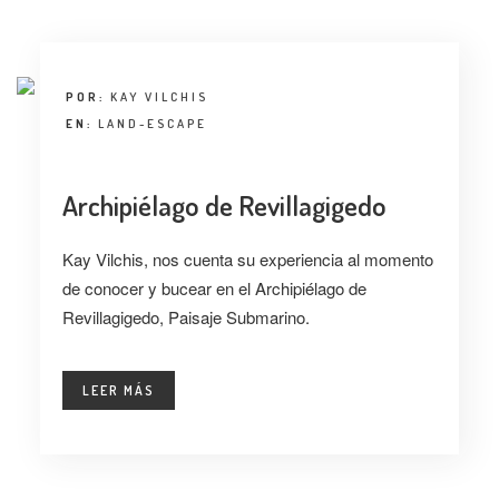
ENTREVISTA
TENDENCIAS
POR:
KAY VILCHIS
LA FOTO
EN:
LAND-ESCAPE
EVENTOS
Archipiélago de Revillagigedo
Kay Vilchis, nos cuenta su experiencia al momento
de conocer y bucear en el Archipiélago de
Revillagigedo, Paisaje Submarino.
LANDUUM
LEER MÁS
COLABORADORES
CONSEJO HONORÍFICO