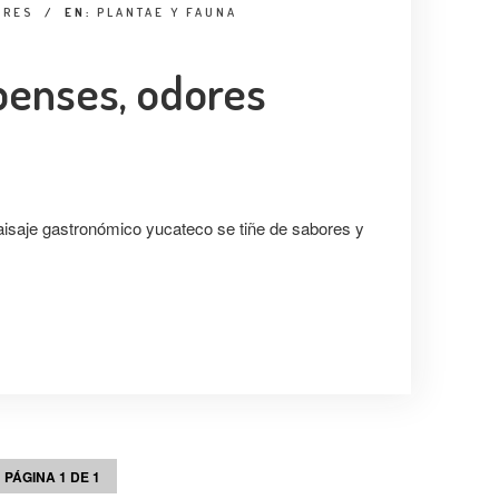
RRES
/
EN:
PLANTAE Y FAUNA
enses, odores
aisaje gastronómico yucateco se tiñe de sabores y
PÁGINA 1 DE 1