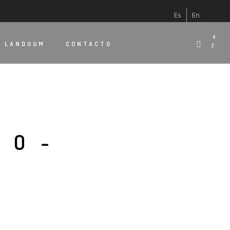
Es
En
0
E
LANDUUM
CONTACTO
JO-