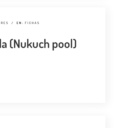
RRES
/
EN:
FICHAS
da (Nukuch pool)