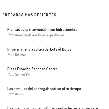
ENTRADAS MÁS RECIENTES
Plantas para intervención con hidrosiembra
Por:
Armando-Maravilla-Y-Felipe-Macias
Impermanencia cultivada: Lots of Bulbs
Por:
Dietmar
Plaza Estación Zapopan Centro
Por:
Samuel314
Las semillas del pedregal: habitar otro tiempo
Por:
Allison
La rosa: un símbolo que florece entre historia, emoción y