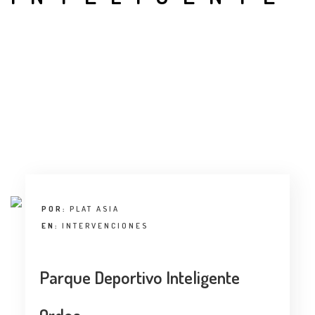
ENTREVISTA
TENDENCIAS
LA FOTO
EVENTOS
POR:
PLAT ASIA
LANDUUM
EN:
INTERVENCIONES
COLABORADORES
Parque Deportivo Inteligente
CONSEJO HONORÍFICO