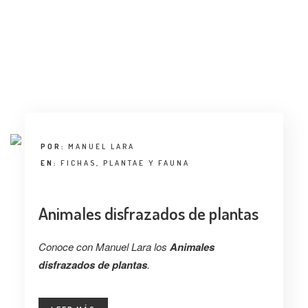
ENTREVISTA
TENDENCIAS
LA FOTO
EVENTOS
POR:
MANUEL LARA
EN:
FICHAS
,
PLANTAE Y FAUNA
Animales disfrazados de plantas
LANDUUM
Conoce con Manuel Lara los
Animales
COLABORADORES
disfrazados de plantas
.
CONSEJO HONORÍFICO