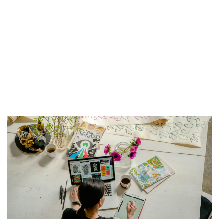
ENTREVISTA
TENDENCIAS
LA FOTO
EVENTOS
LANDUUM
COLABORADORES
CONSEJO HONORÍFICO