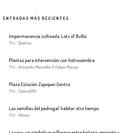
ENTRADAS MÁS RECIENTES
Impermanencia cultivada: Lots of Bulbs
Por:
Dietmar
Plantas para intervención con hidrosiembra
Por:
Armando-Maravilla-Y-Felipe-Macias
Plaza Estación Zapopan Centro
Por:
Samuel314
Las semillas del pedregal: habitar otro tiempo
Por:
Allison
La rosa: un símbolo que florece entre historia, emoción y